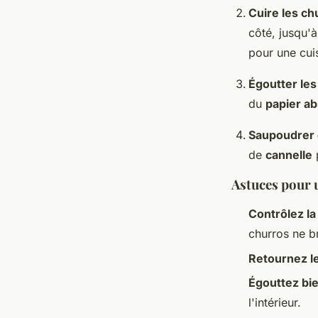
Cuire les ch
côté, jusqu'à
pour une cu
Égoutter les
du
papier a
Saupoudrer 
de
cannelle
Astuces pour 
Contrôlez l
churros ne br
Retournez l
Égouttez bi
l'intérieur.