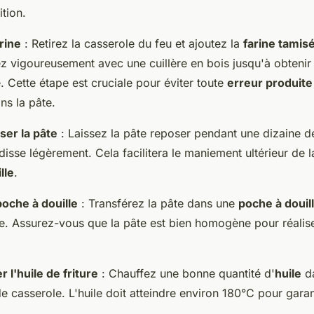
ition.
rine
: Retirez la casserole du feu et ajoutez la
farine tamis
 vigoureusement avec une cuillère en bois jusqu'à obtenir 
 Cette étape est cruciale pour éviter toute
erreur produite
s la pâte.
ser la pâte
: Laissez la pâte reposer pendant une dizaine d
idisse légèrement. Cela facilitera le maniement ultérieur de 
lle
.
poche à douille
: Transférez la pâte dans une
poche à douil
lée. Assurez-vous que la pâte est bien homogène pour réali
r l'huile de friture
: Chauffez une bonne quantité d'
huile
da
 casserole. L'huile doit atteindre environ 180°C pour garant