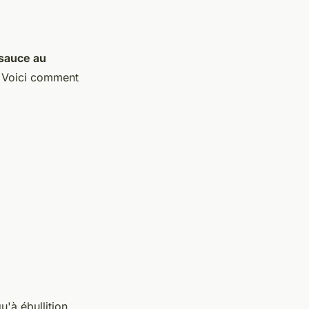
sauce au
. Voici comment
u'à ébullition.