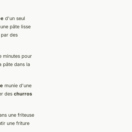
ée
d'un seul
une pâte lisse
par des
e minutes pour
la pâte dans la
le
munie d'une
ser des
churros
ns une friteuse
ir une friture