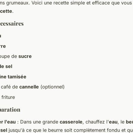
s grumeaux. Voici une recette simple et efficace que vous 
ecette
.
écessaires
u
rre
 soupe de
sucre
de sel
rine tamisée
à café de
cannelle
(optionnel)
friture
paration
er l'eau
: Dans une grande
casserole
, chauffez l'
eau
, le
be
sel
jusqu'à ce que le beurre soit complètement fondu et q