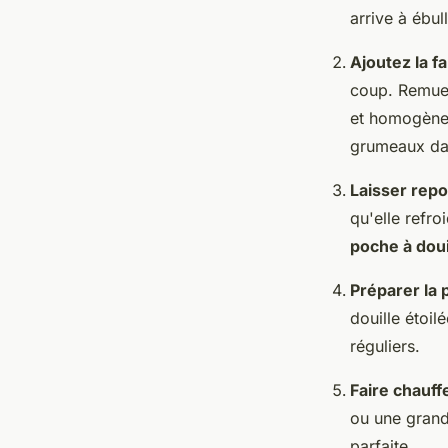
arrive à ébull
Ajoutez la fa
coup. Remuez
et homogène.
grumeaux dan
Laisser repo
qu'elle refro
poche à doui
Préparer la 
douille étoi
réguliers.
Faire chauffe
ou une grande
parfaite.