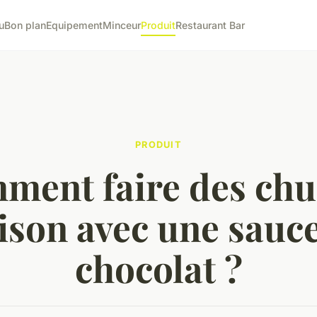
u
Bon plan
Equipement
Minceur
Produit
Restaurant Bar
PRODUIT
ment faire des chu
son avec une sauc
chocolat ?