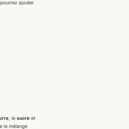
pourrez ajouter
urre
, le
sucre
et
ue le mélange