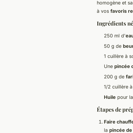
homogène et san
à vos
favoris r
Ingrédients n
250 ml d'
ea
50 g de
beu
1 cuillère à
Une
pincée 
200 g de
fa
1/2 cuillère 
Huile
pour la 
Étapes de pré
Faire chauff
la
pincée de 