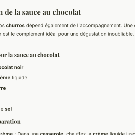
n de la sauce au chocolat
vos
churros
dépend également de l'accompagnement. Une
 est le complément idéal pour une dégustation inoubliable
ur la sauce au chocolat
colat noir
rème
liquide
rre
de
sel
paration
 crème
: Dans une
casserole
, chauffez la
crème
liquide jusq