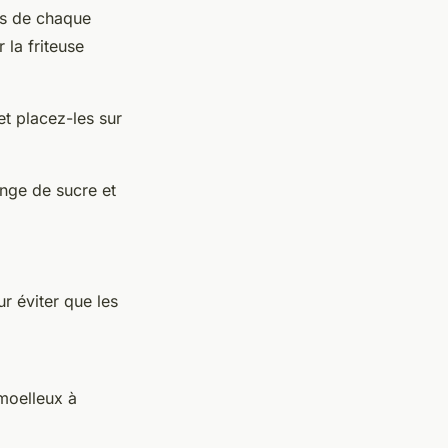
es de chaque
 la friteuse
et placez-les sur
nge de sucre et
r éviter que les
 moelleux à