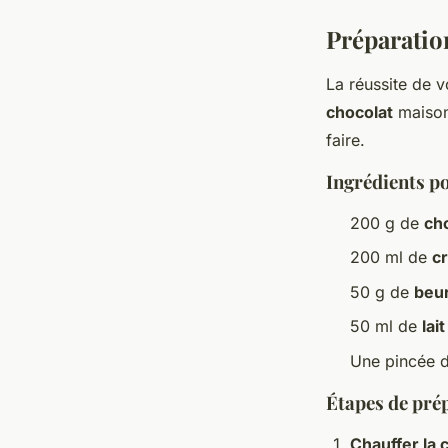
Préparatio
La réussite de 
chocolat
maison
faire.
Ingrédients po
200 g de
cho
200 ml de
c
50 g de
beu
50 ml de
lait
Une pincée 
Étapes de pré
Chauffer la