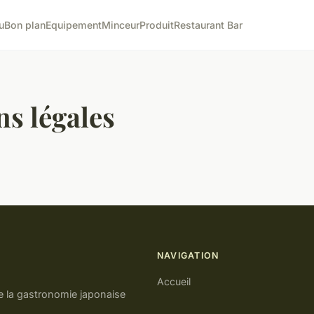
u
Bon plan
Equipement
Minceur
Produit
Restaurant Bar
s légales
NAVIGATION
Accueil
de la gastronomie japonaise