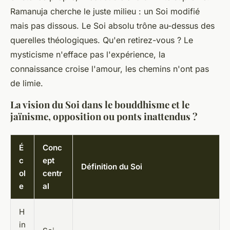
Ramanuja cherche le juste milieu : un Soi modifié
mais pas dissous. Le Soi absolu trône au-dessus des
querelles théologiques. Qu'en retirez-vous ? Le
mysticisme n'efface pas l'expérience, la
connaissance croise l'amour, les chemins n'ont pas
de limie.
La vision du Soi dans le bouddhisme et le
jaïnisme, opposition ou ponts inattendus ?
É
Conc
c
ept
Définition du Soi
ol
centr
e
al
H
in