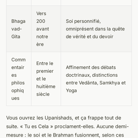
Vers
Bhaga
200
Soi personnifié,
vad-
avant
omniprésent dans la quête
Gita
notre
de vérité et du devoir
ère
Comm
Entre le
entair
Affinement des débats
premier
es
doctrinaux, distinctions
et le
philos
entre Vedānta, Samkhya et
huitième
ophiq
Yoga
siècle
ues
Vous ouvrez les Upanishads, et ça frappe tout de
suite. « Tu es Cela » proclament-elles. Aucune demi-
mesure : le soi et le Brahman fusionnent, selon ces