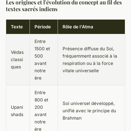
Les origines et l'évolution du concept au fil des
textes sacrés indiens
Texte
Période
Rôle de l'Atma
Entre
1500 et
Présence diffuse du Soi,
Védas
500
fréquemment associé à la
classi
avant
respiration ou à la force
ques
notre
vitale universelle
ère
Entre
800 et
Soi universel développé,
Upani
200
unifié avec le principe du
shads
avant
Brahman
notre
ère