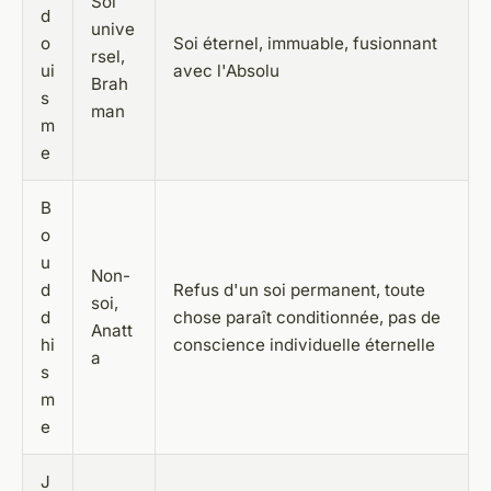
Soi
d
unive
o
Soi éternel, immuable, fusionnant
rsel,
ui
avec l'Absolu
Brah
s
man
m
e
B
o
u
Non-
d
Refus d'un soi permanent, toute
soi,
d
chose paraît conditionnée, pas de
Anatt
hi
conscience individuelle éternelle
a
s
m
e
J